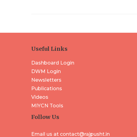
Useful Links
Dashboard Login
DWM Login
Newsletters
Publications
Videos
MIYCN Tools
Follow Us
Email us at contact@rajpusht.in